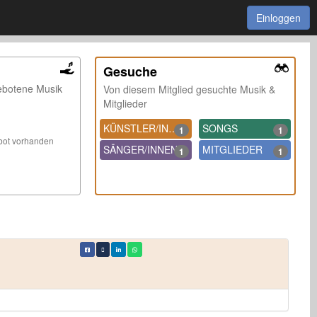
Einloggen
Gesuche
ebotene Musik
Von diesem Mitglied gesuchte Musik &
Mitglieder
KÜNSTLER/INNEN
SONGS
1
1
ebot vorhanden
SÄNGER/INNEN
MITGLIEDER
1
1