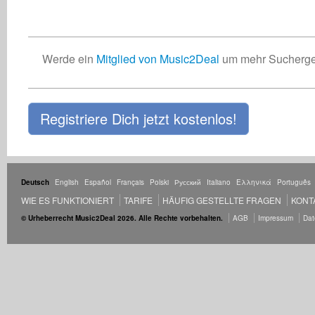
Werde ein
Mitglied von Music2Deal
um mehr Suchergeb
Registriere Dich jetzt kostenlos!
Deutsch
English
Español
Français
Polski
Русский
Italiano
Ελληνικά
Português
WIE ES FUNKTIONIERT
TARIFE
HÄUFIG GESTELLTE FRAGEN
KONT
© Urheberrecht Music2Deal 2026. Alle Rechte vorbehalten.
AGB
Impressum
Dat