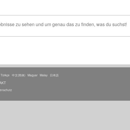
nisse zu sehen und um genau das zu finden, was du suchst!
Türkçe
中文(简体)
Magyar
Malay
日本語
AKT
enschutz