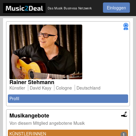
Einloggen
Das Musik Business Netzwerk
Rainer Stehmann
Künstler
David Kayy
Cologne
Deutschland
Profil
Musikangebote
Von diesem Mitglied angebotene Musik
KÜNSTLER/INNEN
1