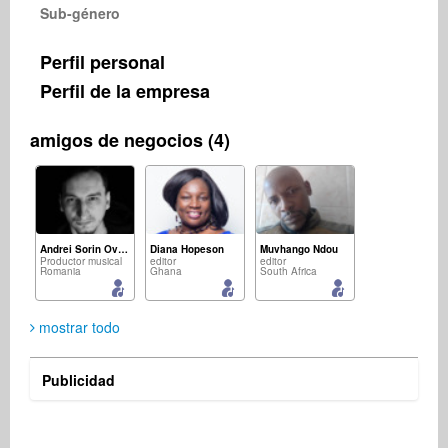
Sub-género
Perfil personal
Perfil de la empresa
amigos de negocios (4)
Andrei Sorin Ovezea
Diana Hopeson
Muvhango Ndou
Productor musical
editor
editor
Romania
Ghana
South Africa
mostrar todo
Publicidad
Music2Deal Support
Servicios empresariales
Germany