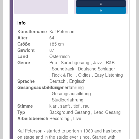
Info
Künstlername
Kai Peterson
Alter
64
Größe
185 cm
Gewicht
87
Land
Österreich
Genre
Pop
Sprechgesang
Jazz
R&B
Soundtrack
Deutsche Schlager
Rock & Roll
Oldies
Easy Listening
Sprache
Deutsch
Englisch
Gesangsausbildung
Bühnenerfahrung
Gesangsausbildung
Studioerfahrung
Stimme
klar
sanft
tief
rau
Typ
Background-Gesang
Lead-Gesang
Arbeitsbereich
Recording
Live
Kai Peterson - started to perform 1980 and has been 
on stage and in the studio ever since. Started with 