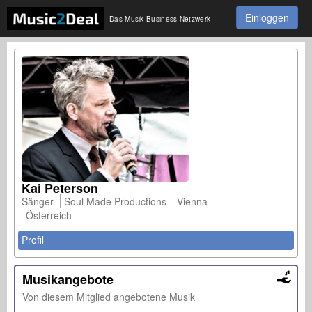
Einloggen
Das Musik Business Netzwerk
Kai Peterson
Sänger
Soul Made Productions
Vienna
Österreich
Profil
Musikangebote
Von diesem Mitglied angebotene Musik