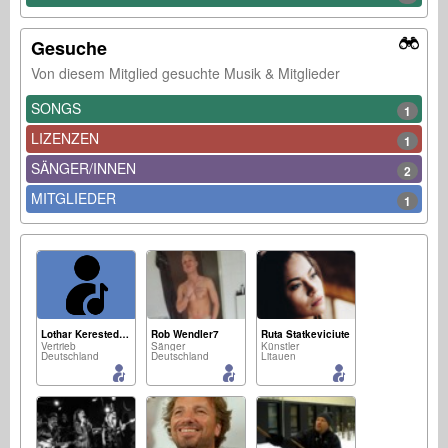
Gesuche
Von diesem Mitglied gesuchte Musik & Mitglieder
SONGS
1
LIZENZEN
1
SÄNGER/INNEN
2
MITGLIEDER
1
Lothar Kerestedjian
Rob Wendler7
Ruta Statkeviciute
Vertrieb
Sänger
Künstler
Deutschland
Deutschland
Litauen