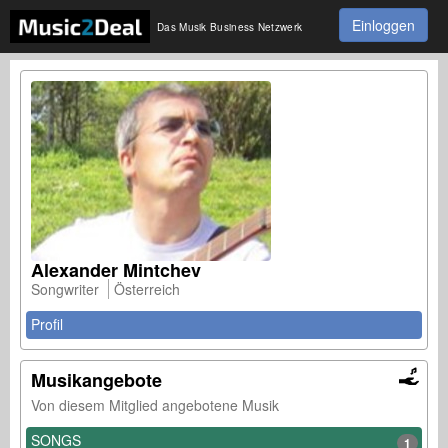
Einloggen
Das Musik Business Netzwerk
Alexander Mintchev
Songwriter
Österreich
Profil
Musikangebote
Von diesem Mitglied angebotene Musik
SONGS
1