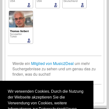
USA
USA
Deutschland
Thomas Seibert
Songwriter
Türkei
Werde ein
Mitglied von Music2Deal
um mehr
Suchergebnisse zu sehen und um genau das zu
finden, was du suchst!
Wir verwenden Cookies. Durch die Nutzung
Registriere Dich jetzt kostenlos!
der Webseite akzeptieren Sie die
Verwendung von Cookies, weitere
Informationen zur Datenschutzerklärung