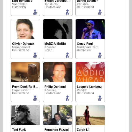
Karl Bonomeo
Stefan Vardopoulos
Daniel gstatter
Songwriter
Tonstudio
Künstler
Österreich
Deutschland
Deutschland
Olivier Delvaux
MADZIA MANIA
Octav Paul
Management
Künstler
Musikproduzent
Deutschland
Polen
Rumänien
From Desk Re-Born
Philip Oakland
Leopold Lamberz
Organisation
Künstler
Vertrieb
Deutschland
Deutschland
Deutschland
Toni Funk
Fernando Fazzari
Zarah Lii