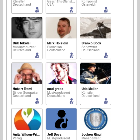
Künstler
Geschäfts-Dienstleistungen
Komponist
Deutschland
USA
Österreich
Dirk Nikolai
Mark Holstein
Branko Bock
Musikproduzent
Promotion
Songwriter
Deutschland
Deutschland
Deutschland
Hubert Treml
mad greec
Udo Meller
Singer Songwriter
Musikproduzent
Künstler
Deutschland
Deutschland
Deutschland
Anita Wilson-Pringle
Jeff Bova
Jochen Ringl
Verlag
Musikproduzent
Management