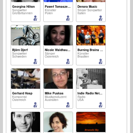
Georgina Hilton
Paweł Tomaszewski
Denora Music
Songwriter
Künstler
Singer Songwriter
Großbritannien
Polen
Italien
Björn Djerf
Nicole Waldhauser
Burning Brains The Band
Songwriter
Sänger
Künstler
Schweden
Österreich
Brasilien
Gerhard Hosp
Mike Puskas
Indie Radio Network
Komponist
Musikproduzent
Radio
Österreich
Australien
USA