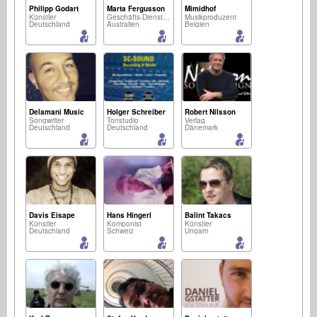
Philipp Godart
Marta Fergusson
Mimidhof
Künstler
Geschäfts-Dienstleistungen
Musikproduzent
Deutschland
Australien
Belgien
Delamani Music
Holger Schreiber
Robert Nilsson
Songwriter
Tonstudio
Verlag
Deutschland
Deutschland
Dänemark
Davis Eisape
Hans Hingerl
Balint Takacs
Künstler
Komponist
Künstler
Deutschland
Schweiz
Ungarn