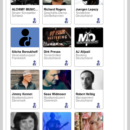
ALCHIMY MUSIC FOLK-FUSION SONGWRITERS
Richard Rogers
Juergen Lepszy
Singer Songwriter
Geschäfts-Dienstleistungen
Textdichter
Schweiz
Großbritannien
Deutschland
SAcha Boroukhoff
Dirk Preuss
AJ Alijaali
Veranstaltungsort
Tontechniker
Booking
Frankreich
Deutschland
Deutschland
Jimmy Kennet
Sasa Widmoser
Robert Helbig
Musikproduzent
Musikproduzent
Management
Dänemark
Österreich
Deutschland