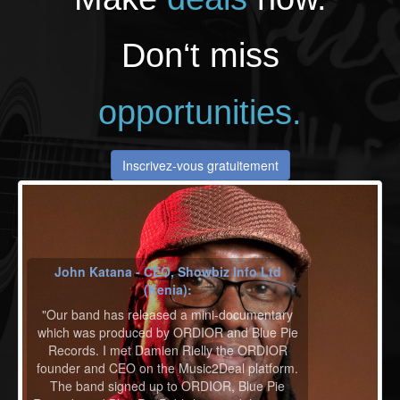
Don‘t miss
opportunities.
Inscrivez-vous gratuitement
John Katana - CEO, Showbiz Info Ltd
(Kenia):
"Our band has released a mini-documentary
which was produced by ORDIOR and Blue Pie
Records. I met Damien Rielly the ORDIOR
founder and CEO on the Music2Deal platform.
The band signed up to ORDIOR, Blue Pie