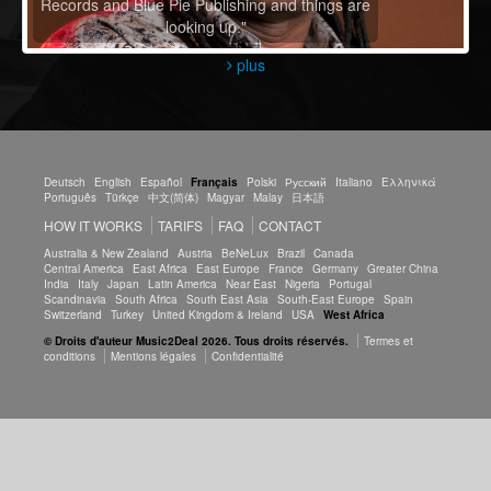
Records and Blue Pie Publishing and things are
looking up."
plus
Deutsch
English
Español
Français
Polski
Русский
Italiano
Ελληνικά
Português
Türkçe
中文(简体)
Magyar
Malay
日本語
HOW IT WORKS
TARIFS
FAQ
CONTACT
Australia & New Zealand
Austria
BeNeLux
Brazil
Canada
Central America
East Africa
East Europe
France
Germany
Greater China
India
Italy
Japan
Latin America
Near East
Nigeria
Portugal
Scandinavia
South Africa
South East Asia
South-East Europe
Spain
Switzerland
Turkey
United Kingdom & Ireland
USA
West Africa
© Droits d'auteur Music2Deal 2026. Tous droits réservés.
Termes et
conditions
Mentions légales
Confidentialité