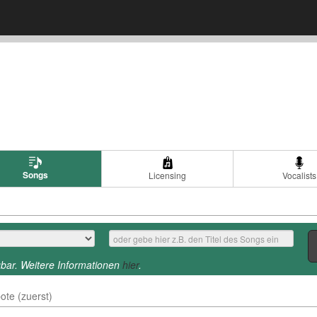
Songs
Licensing
Vocalists
gbar. Weitere Informationen
hier
.
te (zuerst)