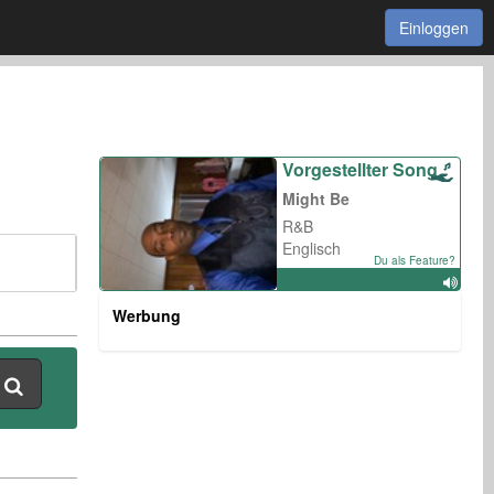
Einloggen
Vorgestellter Song
Might Be
R&B
Englisch
Du als Feature?
Werbung