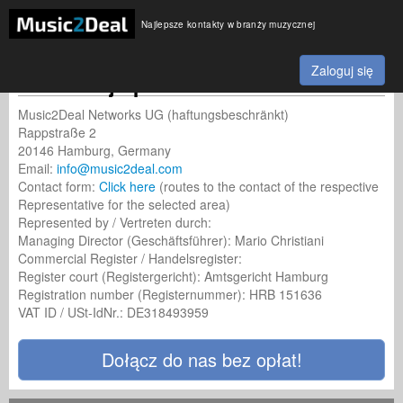
Najlepsze kontakty w branży muzycznej
Zaloguj się
Informacje prawne
Music2Deal Networks UG (haftungsbeschränkt)
Rappstraße 2
20146 Hamburg, Germany
Email:
info@music2deal.com
Contact form:
Click here
(routes to the contact of the respective
Representative for the selected area)
Represented by / Vertreten durch:
Managing Director (Geschäftsführer): Mario Christiani
Commercial Register / Handelsregister:
Register court (Registergericht): Amtsgericht Hamburg
Registration number (Registernummer): HRB 151636
VAT ID / USt-IdNr.: DE318493959
Dołącz do nas bez opłat!