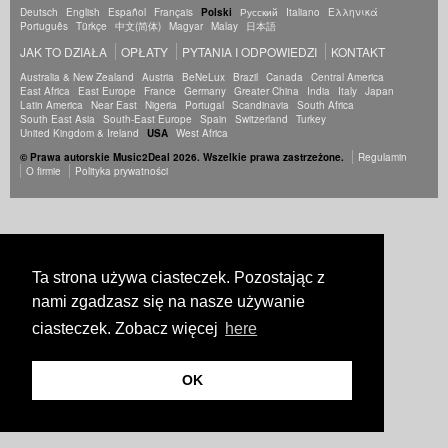
Deutsch
English
Español
Français
Polski
Русский
Italiano
Ελληνικά
Português
Türkçe
中文(简体)
Magyar
Malay
日本語
JAK TO DZIAŁA
OPŁATY
PYTANIA I ODPOWIEDZI
KONTAKT
Australia & New Zealand
Austria
BeNeLux
Brazil
Canada
Central America
East Africa
East Europe
France
Germany
Greater China
India
Italy
Japan
Latin America
Near East
Nigeria
Portugal
Scandinavia
South Africa
South East Asia
South-East Europe
Spain
Switzerland
Turkey
United Kingdom & Ireland
USA
West Africa
© Prawa autorskie Music2Deal 2026. Wszelkie prawa zastrzeżone.
Regulamin
O firmie
Polityka prywatności
Ta strona używa ciasteczek. Pozostając z
nami zgadzasz się na nasze używanie
ciasteczek. Zobacz więcej
here
OK