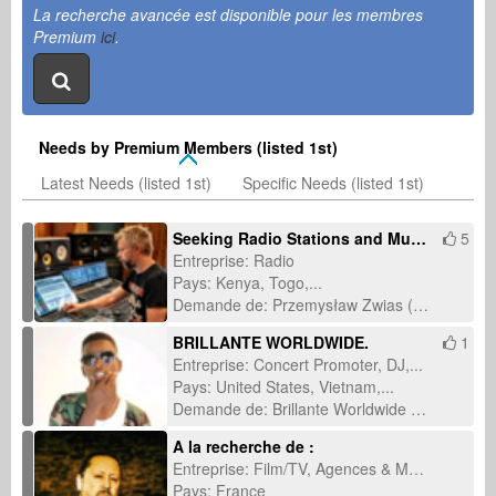
La recherche avancée est disponible pour les membres
Premium
ici
.
Needs by Premium Members (listed 1st)
Latest Needs (listed 1st)
Specific Needs (listed 1st)
Seeking Radio Stations and Music Journalists for International Single Promotion
5
Entreprise: Radio
Pays: Kenya, Togo,...
Demande de: Przemysław Zwias (14 juin 2026)
BRILLANTE WORLDWIDE.
1
Entreprise: Concert Promoter, DJ,...
Pays: United States, Vietnam,...
Demande de: Brillante Worldwide (11 mars 2026)
A la recherche de :
Entreprise: Film/TV, Agences & Marques
Pays: France