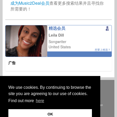
成为Music2Deal会员
查看更多搜索结果并且寻找你
所需要的！
精选会员
Leila Dill
Songwriter
United States
想要上精选？
广告
Deutsch
English
Español
Français
Polski
Русский
Italiano
Ελληνικά
We use cookies. By continuing to browse the
Português
Türkçe
中文(简体)
Magyar
Malay
日本語
site you are agreeing to our use of cookies.
HOW IT WORKS
等级
常见问题
联系人
Find out more
here
Australia & New Zealand
Austria
BeNeLux
Brazil
Canada
Central America
East Africa
East Europe
France
Germany
Greater China
India
Italy
Japan
Latin America
Near East
Nigeria
Portugal
Scandinavia
South Africa
South East Asia
South-East Europe
Spain
Switzerland
Turkey
OK
United Kingdom & Ireland
USA
West Africa