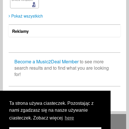
Pokaż wszystkich
Reklamy
Become a Music2Deal Member
to see more
search results and to find what you are looking
for!
Dołącz do nas bez opłat!
Ta strona używa ciasteczek. Pozostając z
nami zgadzasz się na nasze używanie
ciasteczek. Zobacz więcej
here
Deutsch
English
Español
Français
Polski
Русский
Italiano
Ελληνικά
Português
Türkçe
中文(简体)
Magyar
Malay
日本語