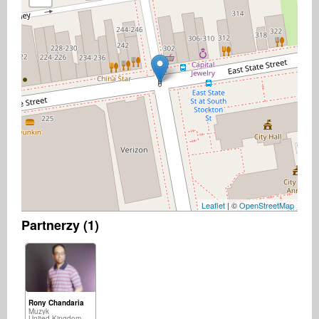
Leaflet
| ©
OpenStreetMap
Partnerzy (1)
Rony Chandaria
Muzyk
United Kingdom