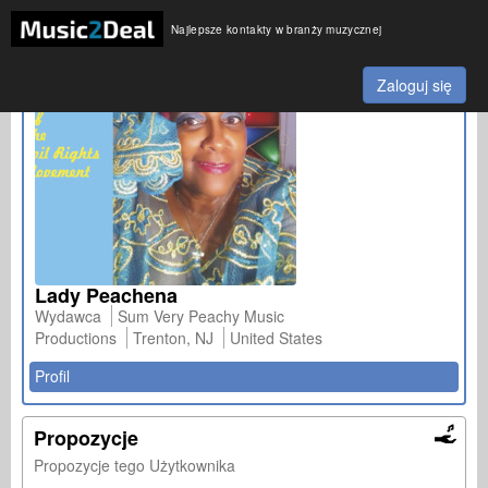
Najlepsze kontakty w branży muzycznej
Zaloguj się
Lady Peachena
Wydawca
Sum Very Peachy Music
Productions
Trenton, NJ
United States
Profil
Propozycje
Propozycje tego Użytkownika