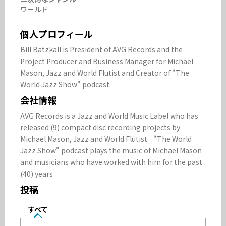
ワールド
個人プロフィール
Bill Batzkall is President of AVG Records and the 
Project Producer and Business Manager for Michael 
Mason, Jazz and World Flutist and Creator of "The 
World Jazz Show" podcast.
会社情報
AVG Records is a Jazz and World Music Label who has 
released (9) compact disc recording projects by 
Michael Mason, Jazz and World Flutist.   "The World 
Jazz Show" podcast plays the music of Michael Mason 
and musicians who have worked with him for the past 
(40) years
投稿
すべて