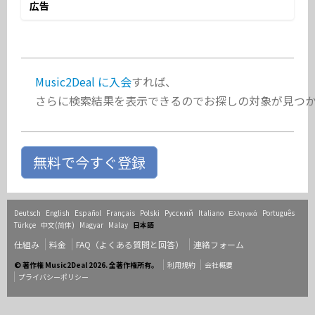
広告
Fernando Fazzari
ビジネス・サービス
アメリカ合衆国
Music2Deal に入会
すれば、
さらに検索結果を表示できるのでお探しの対象が見つ
無料で今すぐ登録
Deutsch
English
Español
Français
Polski
Русский
Italiano
Ελληνικά
Português
Türkçe
中文(简体)
Magyar
Malay
日本語
仕組み
料金
FAQ（よくある質問と回答）
連絡フォーム
© 著作権 Music2Deal 2026. 全著作権所有。
利用規約
会社概要
プライバシーポリシー