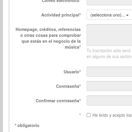
Correo electronico
*
Actividad principal
*
(selecciona uno)...
Homepage, créditos, referencias
o otras cosas para comprobar
que estás en el negocio de la
música
*
Tu inscripción sólo ser
en alguno de sus sect
Usuario
*
Contraseña
*
Confirmar contraseña
*
*
He leído y acepto lo
* obligatorio