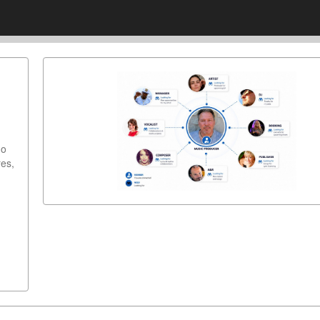
mo
res,