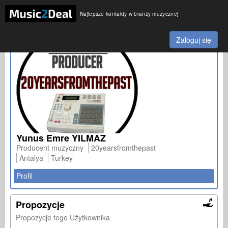
Najlepsze kontakty w branży muzycznej
Zaloguj się
Yunus Emre YILMAZ
Producent muzyczny
20yearsfromthepast
Antalya
Turkey
Profil
Propozycje
Propozycje tego Użytkownika