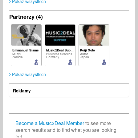
Pokaż wszystkich
Partnerzy (4)
Emmanuel Siame
Music2Deal Support
Keiji Goto
Muzyk
Business Services
Autor
Zambia
Germany
Japan
Pokaż wszystkich
Reklamy
Roosevelt Isaac
Autor
Germany
Become a Music2Deal Member
to see more
search results and to find what you are looking
for!