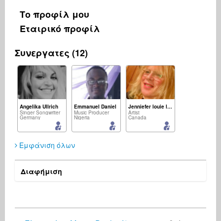
Το προφίλ μου
Εταιρικό προφίλ
Συνεργατες (12)
Angelika Ullrich
Emmanuel Daniel
Jenniefer louie lefrancois
Singer Songwriter
Music Producer
Artist
Germany
Nigeria
Canada
Εμφάνιση όλων
Διαφήμιση
Aluko Ayodeji
Rony Chandaria
Matthijs Vos
Music Producer
Artist
Composer
Nigeria
United Kingdom
Greece