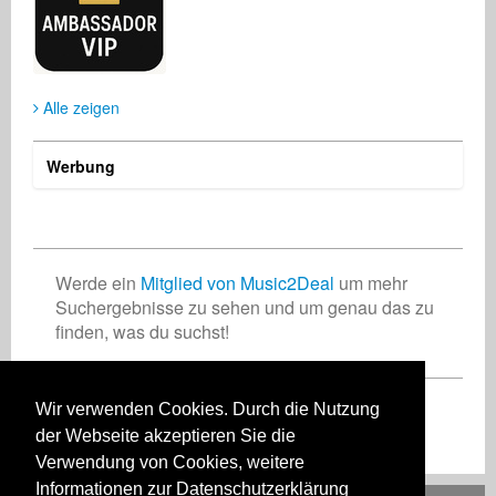
(KINDE)Jorge Herrera Kindelan
Ken Holder
Künstler
Musikproduzent
Großbritannien
Trinidad and Tobago
Alle zeigen
Werbung
Werde ein
Mitglied von Music2Deal
um mehr
Suchergebnisse zu sehen und um genau das zu
finden, was du suchst!
Wir verwenden Cookies. Durch die Nutzung
Registriere Dich jetzt kostenlos!
der Webseite akzeptieren Sie die
Verwendung von Cookies, weitere
Informationen zur Datenschutzerklärung