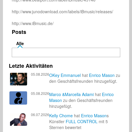
http://www.junodownload.com/labels/iBmusic/releases/

Posts
Alle
Letzte Aktivitäten
05.08.2026
OKey Emmanuel
hat
Enrico Mason
zu
den Geschäftsfreunden hinzugefügt.
05.08.2026
Marco &Marcella Adami
hat
Enrico
Mason
zu den Geschäftsfreunden
hinzugefügt.
06.07.2026
Kelly Chome
hat
Enrico Mason
s
Künstler
FULL CONTROL
mit 5
Sternen bewertet