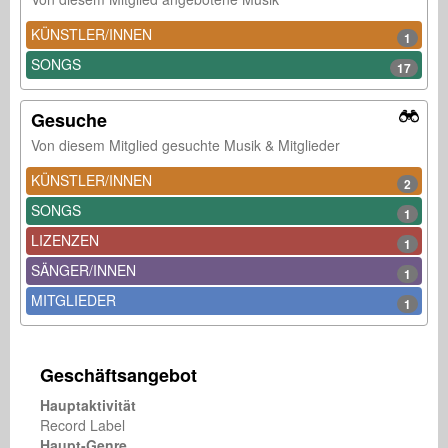
KÜNSTLER/INNEN
1
SONGS
17
Gesuche
Von diesem Mitglied gesuchte Musik & Mitglieder
KÜNSTLER/INNEN
2
SONGS
1
LIZENZEN
1
SÄNGER/INNEN
1
MITGLIEDER
1
Geschäftsangebot
Hauptaktivität
Record Label
Haupt-Genre