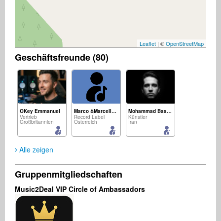
Leaflet
| ©
OpenStreetMap
Geschäftsfreunde (80)
OKey Emmanuel
Marco &Marcella Adami
Mohammad Basereh
Vertrieb
Record Label
Künstler
Großbritannien
Österreich
Iran
Alle zeigen
Gruppenmitgliedschaften
Jeffrey Lee
Maurits Dofferhoff
Renzo Maggiore
Music2Deal VIP Circle of Ambassadors
Musikproduzent
Record Label
Künstler
USA
Niederlande
Italien