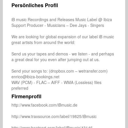
Persönliches Profil
iB music Recordings and Releases Music Label @ Ibiza

Support Producer - Musicians – Dee Jays - Singers  

We are looking for global expansion of our label iB music 
great artists from around the world: 

Send us your tapes and demos - we listen - and perhaps 
a great deal for you even after jumping out at us.

Send your songs to: (dropbox.com – wetransfer.com) 
enrico@ibiza-bookings.net 

WAV (PCM) - FLAC – AIFF - WMA (Lossless) files 
Firmenprofil
http://www.facebook.com/iBmusic.de

http://www.traxsource.com/label/19825/iBmusic

http://www.beatport.com/label/iBmusic/43146
