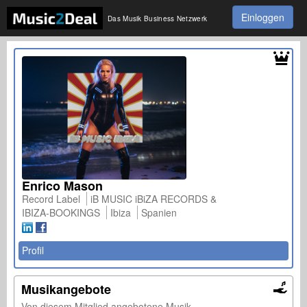
Einloggen
Das Musik Business Netzwerk
Enrico Mason
Record Label
iB MUSIC iBiZA RECORDS &
IBIZA-BOOKINGS
Ibiza
Spanien
Profil
Musikangebote
Von diesem Mitglied angebotene Musik