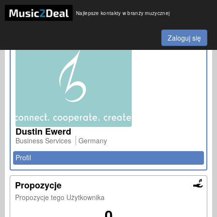
Najlepsze kontakty w branży muzycznej
Zaloguj się
Dustin Ewerd
Business Services
Germany
Profil
Propozycje
Propozycje tego Użytkownika
0