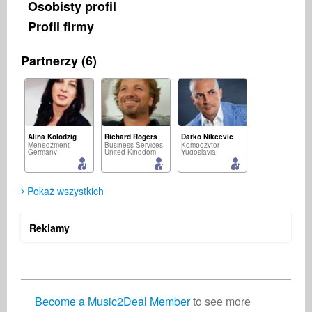
Osobisty profil
Profil firmy
Partnerzy (6)
Alina Kolodzig
Richard Rogers
Darko Nikcevic
Menedżment
Business Services
Kompozytor
Germany
United Kingdom
Yugoslavia
Pokaż wszystkich
Reklamy
Lenox Matteus
Music2Deal Support - Nora
Twin League
Firma fonograficzna
Business Services
Autor
Germany
Germany
Germany
Become a Music2Deal Member
to see more