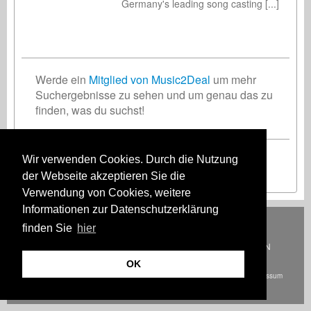
Germany's leading song casting [...]
Werde ein
Mitglied von Music2Deal
um mehr
Suchergebnisse zu sehen und um genau das zu
finden, was du suchst!
Wir verwenden Cookies. Durch die Nutzung
Registriere Dich jetzt kostenlos!
der Webseite akzeptieren Sie die
Verwendung von Cookies, weitere
Informationen zur Datenschutzerklärung
Deutsch
English
Español
Français
Polski
Русский
Italiano
Ελληνικά
finden Sie
hier
Português
Türkçe
中文(简体)
Magyar
Malay
日本語
WIE ES FUNKTIONIERT
TARIFE
HÄUFIG GESTELLTE FRAGEN
KONTAKT
OK
© Urheberrecht Music2Deal 2026. Alle Rechte vorbehalten.
AGB
Impressum
Datenschutz