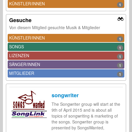
KÜNSTLER/INNEN
1
Gesuche
Von diesem Mitglied gesuchte Musik & Mitglieder
KÜNSTLER/INNEN
1
SONGS
1
LIZENZEN
1
SÄNGER/INNEN
1
MITGLIEDER
1
songwriter
The Songwriter group will start at the
9th of April 2015 and is about all
topics of songwriting & marketing of
the songs. Songwriter group is
presented by SongsWanted,