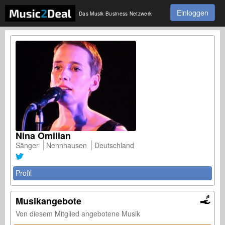
Einloggen
Das Musik Business Netzwerk
Nina Omilian
Sänger
Nennhausen
Deutschland
Profil
Musikangebote
Von diesem Mitglied angebotene Musik