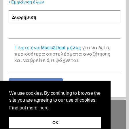
Εμφάνιση όλων
Richard Rogers
Oliver Lichtblau
Business Services
Music Producer
United Kingdom
Germany
Διαφήμιση
Γίνετε ένα Music2Deal μέλος
για να δείτε
περισσότερα αποτελέσματα αναζήτησης
και να βρείτε ό,τι ψάχνεται!
Join now for free!
We use cookies. By continuing to browse the
site you are agreeing to our use of cookies.
Deutsch
English
Español
Français
Polski
Русский
Italiano
Ελληνικά
Find out more
here
Português
Türkçe
中文(简体)
Magyar
Malay
日本語
HOW IT WORKS
ΤΙΜΕΣ
ΣΥΧΝΕΣ ΕΡΩΤΗΣΕΙΣ
ΕΠΙΚΟΙΝΩΝΊΑ
OK
© Πνευματικά δικαιώματα Music2Deal 2026. Όλα τα δικαιώματα
διατηρούνται.
Όροι και προϋποθέσεις
Αποτύπωμα
Προσωπικά