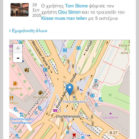
29
Ο χρήστης
Tom Stome
ψήφισε τον
Σεπ
χρήστη
Clou Simon
και το τραγούδι του
2025
Küsse muss man teilen
με 5 αστέρια
Εμφάνιση όλων
+
-