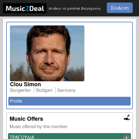
Σύνδεση
συνδεει τη μουσικη βιομηχανια
Clou Simon
Songwriter
Stuttgart
Germany
Profile
Music Offers
Music offered by this member
ΤΡΑΓΟΎΔΙΑ
1